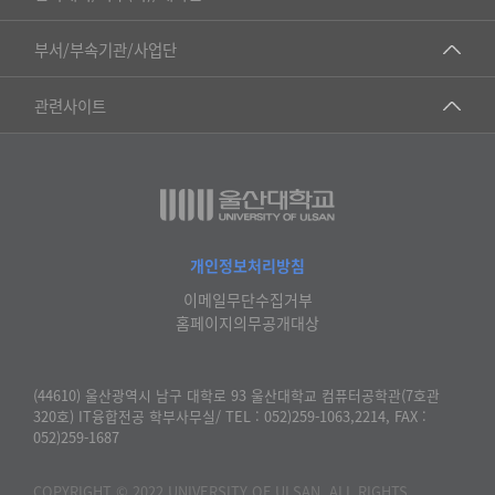
록
▷국어국문학부
일,
공동기기센터
부서/부속기관/사업단
조
▷영어영문학과
공학교육혁신센터
회
건강가정지원센터
관련사이트
▷일본어·일본학과
수
과학영재교육원
교수협의회
로
▷중국어·중국학과
교무처교직팀
구
구내(경남)은행
▷프랑스어·프랑스학과
성
국어문화원
노동조합
된
▷스페인·중남미학과
표
국제교류처
생명윤리위원회
개인정보처리방침
▷역사·문화학과
기초과학연구소
이메일무단수집거부
온라인 기술거래 플랫폼
▷철학·상담학과
홈페이지의무공개대상
물리BK 미래혁신응집물질물리인재교육연구단
울산대신문
■사회과학대학
메이커스페이스
울산대학교 총동문회
(44610) 울산광역시 남구 대학로 93 울산대학교 컴퓨터공학관(7호관
▷사회과학부
320호) IT융합전공 학부사무실/ TEL : 052)259-1063,2214, FAX :
미래기술혁신융합형인재양성센터
울산대학교병원
052)259-1687
ㆍ경제학전공
반구대암각화유적보존연구소
캠퍼스안전관리
ㆍ행정학전공
COPYRIGHT © 2022 UNIVERSITY OF ULSAN. ALL RIGHTS